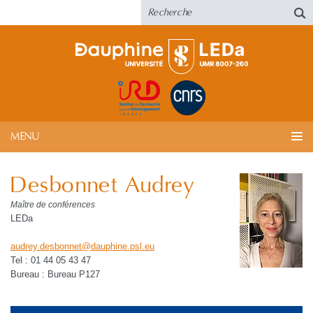
MENU
Desbonnet Audrey
Maître de conférences
LEDa
audrey.desbonnet
@
dauphine.psl
.
eu
Tel : 01 44 05 43 47
Bureau : Bureau P127