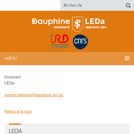
MENU
Doctorant
LEDa
aymen.bahrouni
@
dauphine.psl
.
eu
Retour à la liste
LEDA